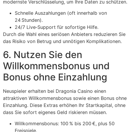
modernste Verschlüsselung, um Ihre Daten zu schützen.
Schnelle Auszahlungen (oft innerhalb von
24 Stunden).
24/7 Live‑Support für sofortige Hilfe.
Durch die Wahl eines seriösen Anbieters reduzieren Sie
das Risiko von Betrug und unnötigen Komplikationen.
6. Nutzen Sie den
Willkommensbonus und
Bonus ohne Einzahlung
Neu­spieler erhalten bei Dragonia Casino einen
attraktiven Willkommensbonus sowie einen Bonus ohne
Einzahlung. Diese Extras erhöhen Ihr Startkapital, ohne
dass Sie sofort eigenes Geld riskieren müssen.
Willkommensbonus: 100 % bis 200 €, plus 50
Freispiele.