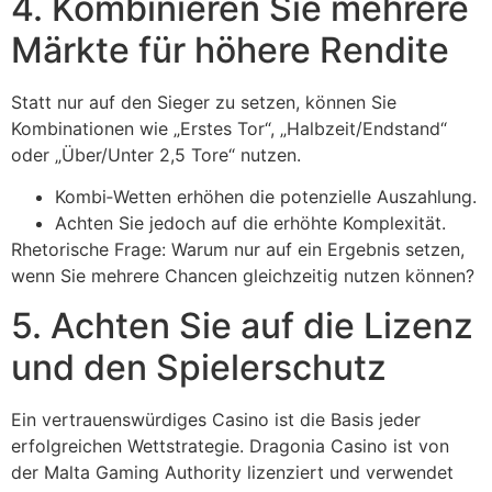
4. Kombinieren Sie mehrere
Märkte für höhere Rendite
Statt nur auf den Sieger zu setzen, können Sie
Kombinationen wie „Erstes Tor“, „Halbzeit/Endstand“
oder „Über/Unter 2,5 Tore“ nutzen.
Kombi‑Wetten erhöhen die potenzielle Auszahlung.
Achten Sie jedoch auf die erhöhte Komplexität.
Rhetorische Frage: Warum nur auf ein Ergebnis setzen,
wenn Sie mehrere Chancen gleichzeitig nutzen können?
5. Achten Sie auf die Lizenz
und den Spielerschutz
Ein vertrauenswürdiges Casino ist die Basis jeder
erfolgreichen Wettstrategie. Dragonia Casino ist von
der Malta Gaming Authority lizenziert und verwendet