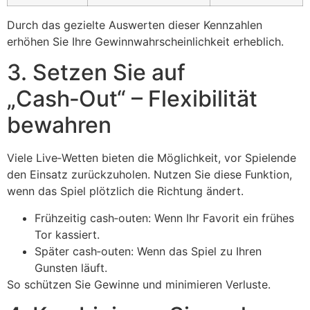
Durch das gezielte Auswerten dieser Kennzahlen
erhöhen Sie Ihre Gewinnwahrscheinlichkeit erheblich.
3. Setzen Sie auf
„Cash‑Out“ – Flexibilität
bewahren
Viele Live‑Wetten bieten die Möglichkeit, vor Spielende
den Einsatz zurückzuholen. Nutzen Sie diese Funktion,
wenn das Spiel plötzlich die Richtung ändert.
Frühzeitig cash‑outen: Wenn Ihr Favorit ein frühes
Tor kassiert.
Später cash‑outen: Wenn das Spiel zu Ihren
Gunsten läuft.
So schützen Sie Gewinne und minimieren Verluste.