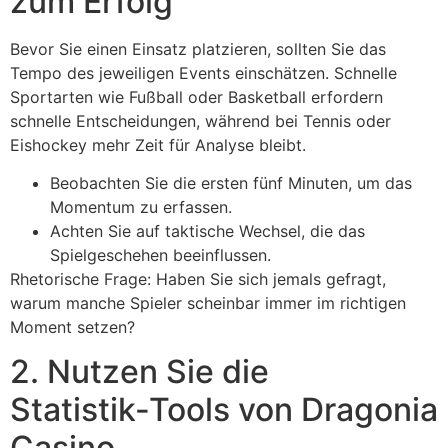
zum Erfolg
Bevor Sie einen Einsatz platzieren, sollten Sie das
Tempo des jeweiligen Events einschätzen. Schnelle
Sportarten wie Fußball oder Basketball erfordern
schnelle Entscheidungen, während bei Tennis oder
Eishockey mehr Zeit für Analyse bleibt.
Beobachten Sie die ersten fünf Minuten, um das
Momentum zu erfassen.
Achten Sie auf taktische Wechsel, die das
Spielgeschehen beeinflussen.
Rhetorische Frage: Haben Sie sich jemals gefragt,
warum manche Spieler scheinbar immer im richtigen
Moment setzen?
2. Nutzen Sie die
Statistik‑Tools von Dragonia
Casino