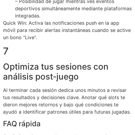
– Posibilidad de jugar mientras ves eventos
deportivos simultáneamente mediante plataformas
integradas.
Quick Win: Activa las notificaciones push en la app
móvil para recibir alertas instantáneas cuando se active
un bono “Live”.
7
Optimiza tus sesiones con
análisis post‑juego
Al terminar cada sesión dedica unos minutos a revisar
tus resultados y decisiones clave. Anotar qué slots te
dieron mejores retornos y bajo qué condiciones te
ayudó a identificar patrones útiles para futuras jugadas.
FAQ rápida