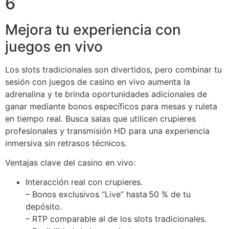
6
Mejora tu experiencia con
juegos en vivo
Los slots tradicionales son divertidos, pero combinar tu
sesión con juegos de casino en vivo aumenta la
adrenalina y te brinda oportunidades adicionales de
ganar mediante bonos específicos para mesas y ruleta
en tiempo real. Busca salas que utilicen crupieres
profesionales y transmisión HD para una experiencia
inmersiva sin retrasos técnicos.
Ventajas clave del casino en vivo:
Interacción real con crupieres.
– Bonos exclusivos “Live” hasta 50 % de tu
depósito.
– RTP comparable al de los slots tradicionales.