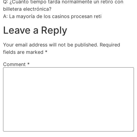
Q: ¿Cuánto tiempo tarda normalmente un retiro con
billetera electrónica?
A: La mayoría de los casinos procesan reti
Leave a Reply
Your email address will not be published.
Required
fields are marked
*
Comment
*