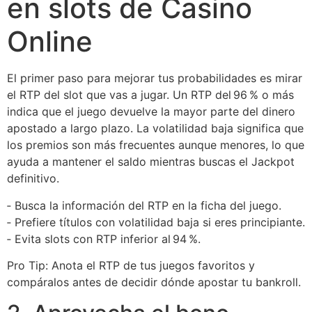
en slots de Casino
Online
El primer paso para mejorar tus probabilidades es mirar
el RTP del slot que vas a jugar. Un RTP del 96 % o más
indica que el juego devuelve la mayor parte del dinero
apostado a largo plazo. La volatilidad baja significa que
los premios son más frecuentes aunque menores, lo que
ayuda a mantener el saldo mientras buscas el Jackpot
definitivo.
‑ Busca la información del RTP en la ficha del juego.
‑ Prefiere títulos con volatilidad baja si eres principiante.
‑ Evita slots con RTP inferior al 94 %.
Pro Tip: Anota el RTP de tus juegos favoritos y
compáralos antes de decidir dónde apostar tu bankroll.