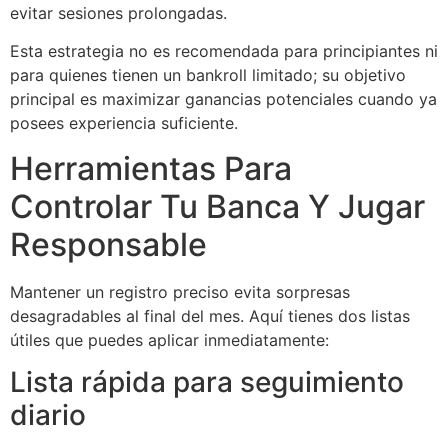
evitar sesiones prolongadas.
Esta estrategia no es recomendada para principiantes ni
para quienes tienen un bankroll limitado; su objetivo
principal es maximizar ganancias potenciales cuando ya
posees experiencia suficiente.
Herramientas Para
Controlar Tu Banca Y Jugar
Responsable
Mantener un registro preciso evita sorpresas
desagradables al final del mes. Aquí tienes dos listas
útiles que puedes aplicar inmediatamente:
Lista rápida para seguimiento
diario