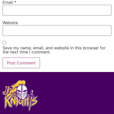
Email
*
Website
Save my name, email, and website in this browser for
the next time I comment.