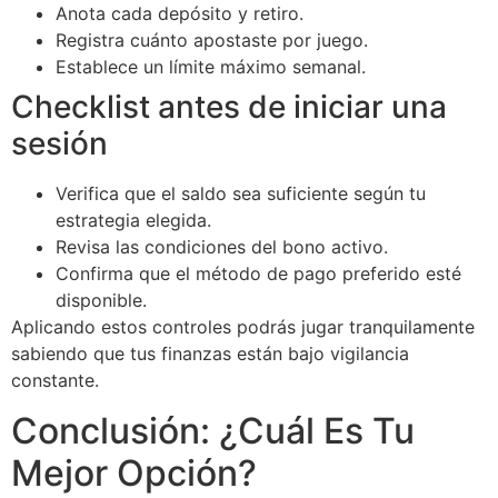
Anota cada depósito y retiro.
Registra cuánto apostaste por juego.
Establece un límite máximo semanal.
Checklist antes de iniciar una
sesión
Verifica que el saldo sea suficiente según tu
estrategia elegida.
Revisa las condiciones del bono activo.
Confirma que el método de pago preferido esté
disponible.
Aplicando estos controles podrás jugar tranquilamente
sabiendo que tus finanzas están bajo vigilancia
constante.
Conclusión: ¿Cuál Es Tu
Mejor Opción?