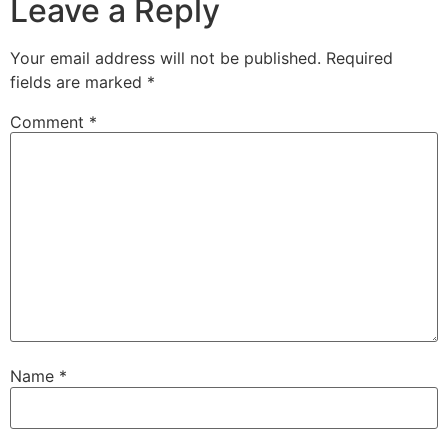
Leave a Reply
Your email address will not be published.
Required
fields are marked
*
Comment
*
Name
*