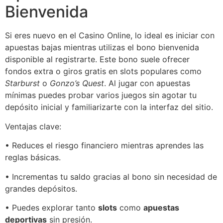
Bienvenida
Si eres nuevo en el Casino Online, lo ideal es iniciar con
apuestas bajas mientras utilizas el bono bienvenida
disponible al registrarte. Este bono suele ofrecer
fondos extra o giros gratis en slots populares como
Starburst
o
Gonzo’s Quest
. Al jugar con apuestas
mínimas puedes probar varios juegos sin agotar tu
depósito inicial y familiarizarte con la interfaz del sitio.
Ventajas clave:
• Reduces el riesgo financiero mientras aprendes las
reglas básicas.
• Incrementas tu saldo gracias al bono sin necesidad de
grandes depósitos.
• Puedes explorar tanto
slots
como
apuestas
deportivas
sin presión.