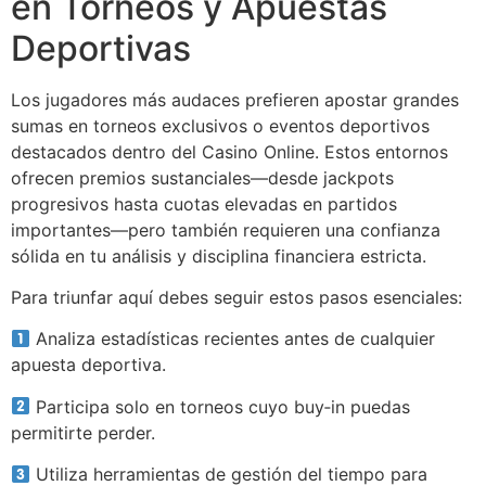
en Torneos y Apuestas
Deportivas
Los jugadores más audaces prefieren apostar grandes
sumas en torneos exclusivos o eventos deportivos
destacados dentro del Casino Online. Estos entornos
ofrecen premios sustanciales—desde jackpots
progresivos hasta cuotas elevadas en partidos
importantes—pero también requieren una confianza
sólida en tu análisis y disciplina financiera estricta.
Para triunfar aquí debes seguir estos pasos esenciales:
Analiza estadísticas recientes antes de cualquier
apuesta deportiva.
Participa solo en torneos cuyo buy‑in puedas
permitirte perder.
Utiliza herramientas de gestión del tiempo para