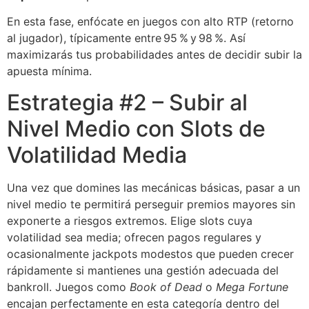
En esta fase, enfócate en juegos con alto RTP (retorno
al jugador), típicamente entre 95 % y 98 %. Así
maximizarás tus probabilidades antes de decidir subir la
apuesta mínima.
Estrategia #2 – Subir al
Nivel Medio con Slots de
Volatilidad Media
Una vez que domines las mecánicas básicas, pasar a un
nivel medio te permitirá perseguir premios mayores sin
exponerte a riesgos extremos. Elige slots cuya
volatilidad sea media; ofrecen pagos regulares y
ocasionalmente jackpots modestos que pueden crecer
rápidamente si mantienes una gestión adecuada del
bankroll. Juegos como
Book of Dead
o
Mega Fortune
encajan perfectamente en esta categoría dentro del