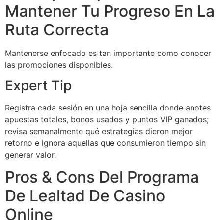
Mantener Tu Progreso En La
Ruta Correcta
Mantenerse enfocado es tan importante como conocer
las promociones disponibles.
Expert Tip
Registra cada sesión en una hoja sencilla donde anotes
apuestas totales, bonos usados y puntos VIP ganados;
revisa semanalmente qué estrategias dieron mejor
retorno e ignora aquellas que consumieron tiempo sin
generar valor.
Pros & Cons Del Programa
De Lealtad De Casino
Online