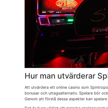
Hur man utvärderar Spi
Att utvärdera ett online casino som Spintropo
bonusar och uttagsalternativ. Spelare bör ock
Genom att förstå dessa aspekter kan spelare 