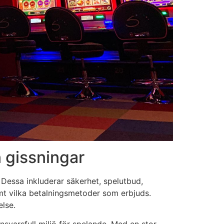
 gissningar
 Dessa inkluderar säkerhet, spelutbud,
amt vilka betalningsmetoder som erbjuds.
else.