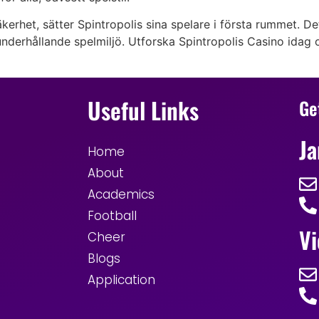
rhet, sätter Spintropolis sina spelare i första rummet. Det
derhållande spelmiljö. Utforska Spintropolis Casino idag o
Useful Links
Ge
Ja
Home
About
Academics
Football
Vi
Cheer
Blogs
Application