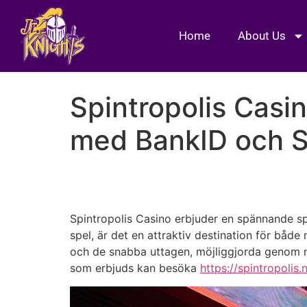
Home
About Us
Spintropolis Casi
med BankID och 
Spintropolis Casino erbjuder en spännande spe
spel, är det en attraktiv destination för båd
och de snabba uttagen, möjliggjorda genom m
som erbjuds kan besöka
https://spintropolis.