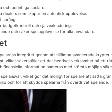
 och befintliga spelare.
a dealers som skapar en autentisk upplevelse.
å språng.
ör budgetkontroll och självexkludering.
erande och säker spelupplevelse för alla användare.
et
pelarnas integritet genom att tillämpa avancerade krypterin
at, vilket säkerställer att det bedriver verksamhet på ett rä
 finansiella information hanteras med största möjliga säke
spelansvar, vilket gör det möjligt för spelare att sätta grä
iljö och för att skydda spelarna från överdrivet spelande.