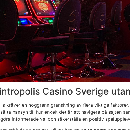
ntropolis Casino Sverige utan
lis kräver en noggrann granskning av flera viktiga faktorer.
så ta hänsyn till hur enkelt det är att navigera på sajten s
göra informerade val och säkerställa en positiv spelupplev