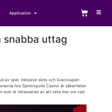
Application
h snabba uttag
 av spel, inklusive slots och livecroupier-
tionerna hos Spintropolis Casino är säkerheten
n som är intresserad av att veta mer om vad