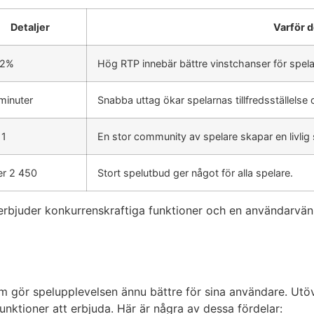
Detaljer
Varför d
,2%
Hög RTP innebär bättre vinstchanser för spela
minuter
Snabba uttag ökar spelarnas tillfredsställelse
11
En stor community av spelare skapar en livlig 
r 2 450
Stort spelutbud ger något för alla spelare.
 erbjuder konkurrenskraftiga funktioner och en användarvänlig
som gör spelupplevelsen ännu bättre för sina användare. Ut
unktioner att erbjuda. Här är några av dessa fördelar: