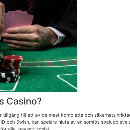
is Casino?
får tillgång till ett av de mest kompletta och säkerhetsinr
D och Swish, kan spelare njuta av en sömlös spelupplevels
för alla, oavsett spelstil.