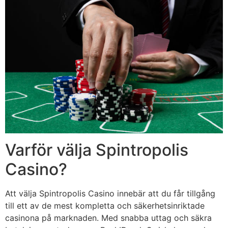
Varför välja Spintropolis
Casino?
Att välja Spintropolis Casino innebär att du får tillgång
till ett av de mest kompletta och säkerhetsinriktade
casinona på marknaden. Med snabba uttag och säkra