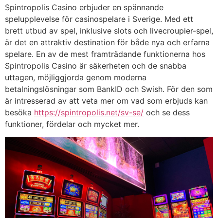
Spintropolis Casino erbjuder en spännande
spelupplevelse för casinospelare i Sverige. Med ett
brett utbud av spel, inklusive slots och livecroupier-spel,
är det en attraktiv destination för både nya och erfarna
spelare. En av de mest framträdande funktionerna hos
Spintropolis Casino är säkerheten och de snabba
uttagen, möjliggjorda genom moderna
betalningslösningar som BankID och Swish. För den som
är intresserad av att veta mer om vad som erbjuds kan
besöka
https://spintropolis.net/sv-se/
och se dess
funktioner, fördelar och mycket mer.