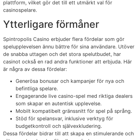
plattform, vilket gör det till ett utmärkt val för
casinospelare.
Ytterligare förmåner
Spintropolis Casino erbjuder flera fördelar som gör
spelupplevelsen ännu bättre för sina användare. Utöver
de snabba uttagen och det stora spelutbudet, har
casinot också en rad andra funktioner att erbjuda. Här
är några av dessa fördelar:
Generösa bonusar och kampanjer för nya och
befintliga spelare.
Engagerande live casino-spel med riktiga dealers
som skapar en autentisk upplevelse.
Mobilt kompatibelt gränssnitt för spel på språng.
Stöd för spelansvar, inklusive verktyg för
budgetkontroll och självexkludering.
Dessa fördelar bidrar till att skapa en stimulerande och