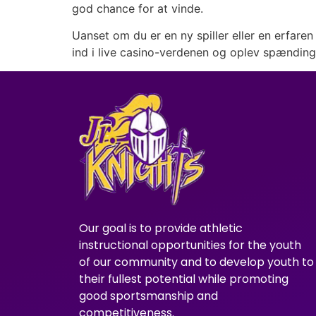
god chance for at vinde.
Uanset om du er en ny spiller eller en erfare
ind i live casino-verdenen og oplev spændinge
Our goal is to provide athletic
instructional opportunities for the youth
of our community and to develop youth to
their fullest potential while promoting
good sportsmanship and
competitiveness.