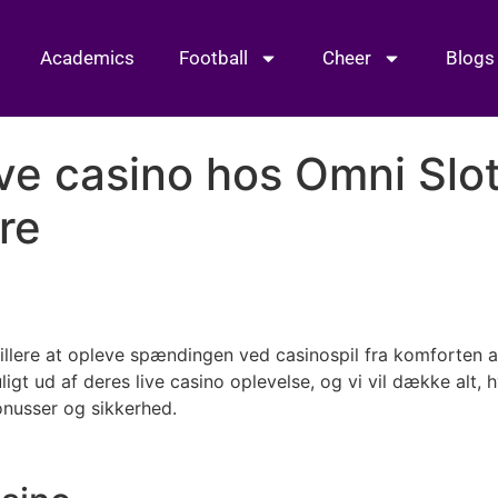
Academics
Football
Cheer
Blogs
ive casino hos Omni Slo
ere
illere at opleve spændingen ved casinospil fra komforten 
ligt ud af deres live casino oplevelse, og vi vil dække alt
bonusser og sikkerhed.