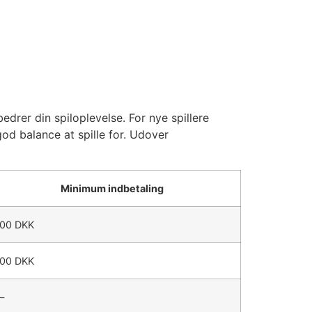
drer din spiloplevelse. For nye spillere
od balance at spille for. Udover
Minimum indbetaling
100 DKK
100 DKK
—