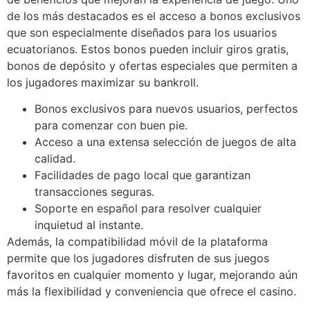
de los más destacados es el acceso a bonos exclusivos
que son especialmente diseñados para los usuarios
ecuatorianos. Estos bonos pueden incluir giros gratis,
bonos de depósito y ofertas especiales que permiten a
los jugadores maximizar su bankroll.
Bonos exclusivos para nuevos usuarios, perfectos
para comenzar con buen pie.
Acceso a una extensa selección de juegos de alta
calidad.
Facilidades de pago local que garantizan
transacciones seguras.
Soporte en español para resolver cualquier
inquietud al instante.
Además, la compatibilidad móvil de la plataforma
permite que los jugadores disfruten de sus juegos
favoritos en cualquier momento y lugar, mejorando aún
más la flexibilidad y conveniencia que ofrece el casino.