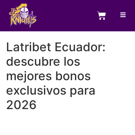
Latribet Ecuador:
descubre los
mejores bonos
exclusivos para
2026