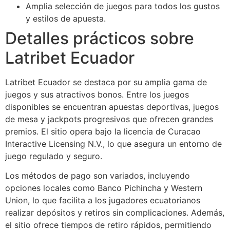
Amplia selección de juegos para todos los gustos
y estilos de apuesta.
Detalles prácticos sobre
Latribet Ecuador
Latribet Ecuador se destaca por su amplia gama de
juegos y sus atractivos bonos. Entre los juegos
disponibles se encuentran apuestas deportivas, juegos
de mesa y jackpots progresivos que ofrecen grandes
premios. El sitio opera bajo la licencia de Curacao
Interactive Licensing N.V., lo que asegura un entorno de
juego regulado y seguro.
Los métodos de pago son variados, incluyendo
opciones locales como Banco Pichincha y Western
Union, lo que facilita a los jugadores ecuatorianos
realizar depósitos y retiros sin complicaciones. Además,
el sitio ofrece tiempos de retiro rápidos, permitiendo