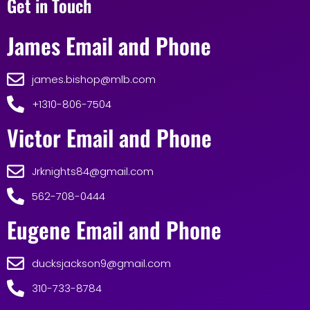
Get in Touch
James Email and Phone
james.bishop@mlb.com
+1310-806-7504
Victor Email and Phone
Jrknights84@gmail.com
562-708-0444
Eugene Email and Phone
ducksjackson9@gmail.com
310-733-8784