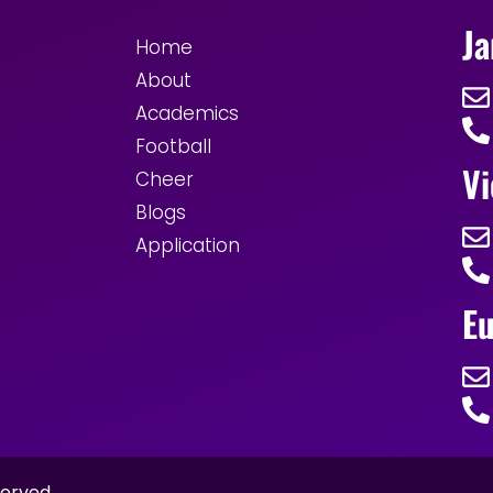
Ja
Home
About
Academics
Football
Vi
Cheer
Blogs
Application
Eu
served