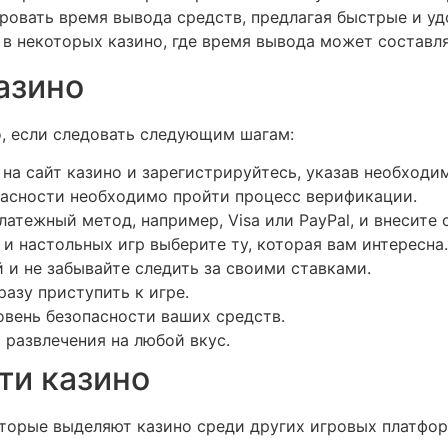
овать время вывода средств, предлагая быстрые и уд
в некоторых казино, где время вывода может составля
казино
о, если следовать следующим шагам:
на сайт казино и зарегистрируйтесь, указав необходи
асности необходимо пройти процесс верификации.
атежный метод, например, Visa или PayPal, и внесите 
и настольных игр выберите ту, которая вам интересна.
 и не забывайте следить за своими ставками.
азу приступить к игре.
вень безопасности ваших средств.
 развлечения на любой вкус.
ти казино
торые выделяют казино среди других игровых платфор