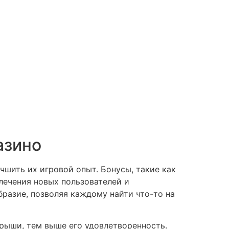
азино
шить их игровой опыт. Бонусы, такие как
лечения новых пользователей и
бразие, позволяя каждому найти что-то на
грыши, тем выше его удовлетворенность.