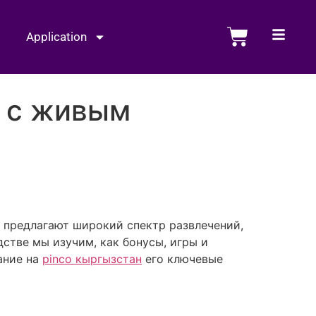
Application
ы с живым
о предлагают широкий спектр развлечений,
стве мы изучим, как бонусы, игры и
ание на
pinco кыргызстан
его ключевые