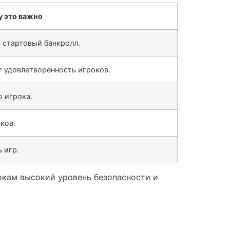
 это важно
 стартовый банкролл.
 удовлетворенность игроков.
 игрока.
ков.
 игр.
окам высокий уровень безопасности и