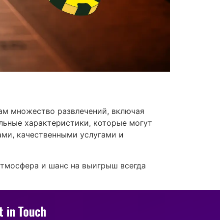
кам множество развлечений, включая
льные характеристики, которые могут
ами, качественными услугами и
атмосфера и шанс на выигрыш всегда
t in Touch