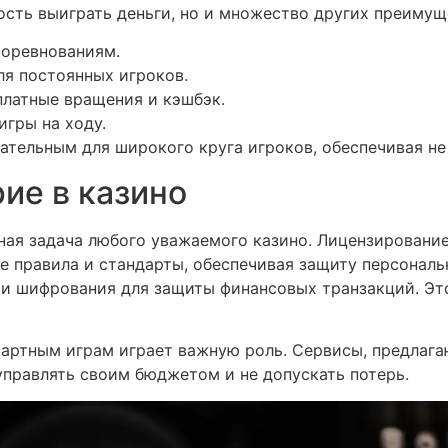
ость выиграть деньги, но и множество других преимущ
соревнованиям.
я постоянных игроков.
платные вращения и кэшбэк.
гры на ходу.
тельным для широкого круга игроков, обеспечивая не т
ие в казино
я задача любого уважаемого казино. Лицензирование, к
ие правила и стандарты, обеспечивая защиту персональ
и шифрования для защиты финансовых транзакций. Это
зартным играм играет важную роль. Сервисы, предлаг
управлять своим бюджетом и не допускать потерь.