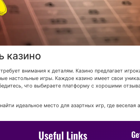
ь казино
требует внимания к деталям. Казино предлагает игро
ные настольные игры. Каждое казино имеет свои уника
бедитесь, что выбираете платформу с хорошими отзыв
айти идеальное место для азартных игр, где веселая 
Useful Links
Ge