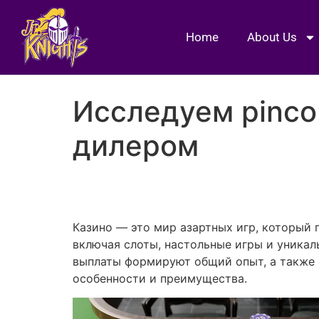
Home
About Us
Исследуем pinco
дилером
Казино — это мир азартных игр, который 
включая слоты, настольные игры и уникал
выплаты формируют общий опыт, а также р
особенности и преимущества.