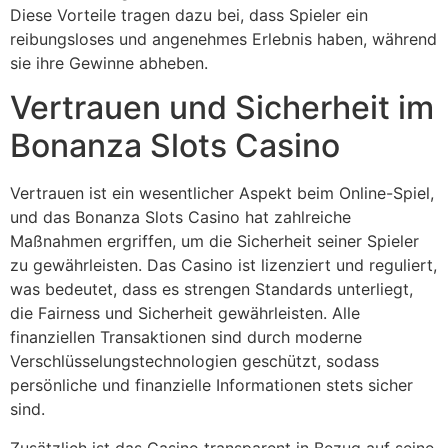
Diese Vorteile tragen dazu bei, dass Spieler ein
reibungsloses und angenehmes Erlebnis haben, während
sie ihre Gewinne abheben.
Vertrauen und Sicherheit im
Bonanza Slots Casino
Vertrauen ist ein wesentlicher Aspekt beim Online-Spiel,
und das Bonanza Slots Casino hat zahlreiche
Maßnahmen ergriffen, um die Sicherheit seiner Spieler
zu gewährleisten. Das Casino ist lizenziert und reguliert,
was bedeutet, dass es strengen Standards unterliegt,
die Fairness und Sicherheit gewährleisten. Alle
finanziellen Transaktionen sind durch moderne
Verschlüsselungstechnologien geschützt, sodass
persönliche und finanzielle Informationen stets sicher
sind.
Zusätzlich ist das Casino transparent in Bezug auf seine