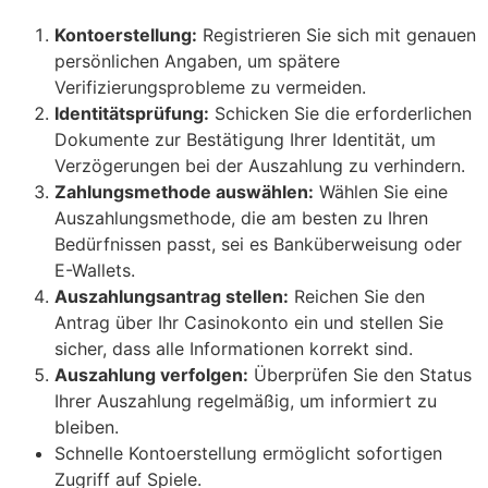
Kontoerstellung:
Registrieren Sie sich mit genauen
persönlichen Angaben, um spätere
Verifizierungsprobleme zu vermeiden.
Identitätsprüfung:
Schicken Sie die erforderlichen
Dokumente zur Bestätigung Ihrer Identität, um
Verzögerungen bei der Auszahlung zu verhindern.
Zahlungsmethode auswählen:
Wählen Sie eine
Auszahlungsmethode, die am besten zu Ihren
Bedürfnissen passt, sei es Banküberweisung oder
E-Wallets.
Auszahlungsantrag stellen:
Reichen Sie den
Antrag über Ihr Casinokonto ein und stellen Sie
sicher, dass alle Informationen korrekt sind.
Auszahlung verfolgen:
Überprüfen Sie den Status
Ihrer Auszahlung regelmäßig, um informiert zu
bleiben.
Schnelle Kontoerstellung ermöglicht sofortigen
Zugriff auf Spiele.