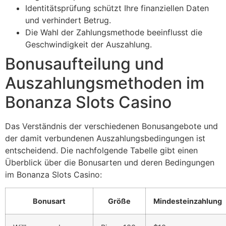
Identitätsprüfung schützt Ihre finanziellen Daten
und verhindert Betrug.
Die Wahl der Zahlungsmethode beeinflusst die
Geschwindigkeit der Auszahlung.
Bonusaufteilung und
Auszahlungsmethoden im
Bonanza Slots Casino
Das Verständnis der verschiedenen Bonusangebote und
der damit verbundenen Auszahlungsbedingungen ist
entscheidend. Die nachfolgende Tabelle gibt einen
Überblick über die Bonusarten und deren Bedingungen
im Bonanza Slots Casino:
Bonusart
Größe
Mindesteinzahlung