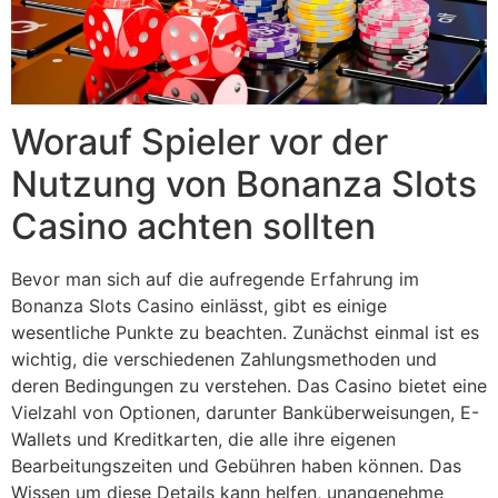
Worauf Spieler vor der
Nutzung von Bonanza Slots
Casino achten sollten
Bevor man sich auf die aufregende Erfahrung im
Bonanza Slots Casino einlässt, gibt es einige
wesentliche Punkte zu beachten. Zunächst einmal ist es
wichtig, die verschiedenen Zahlungsmethoden und
deren Bedingungen zu verstehen. Das Casino bietet eine
Vielzahl von Optionen, darunter Banküberweisungen, E-
Wallets und Kreditkarten, die alle ihre eigenen
Bearbeitungszeiten und Gebühren haben können. Das
Wissen um diese Details kann helfen, unangenehme