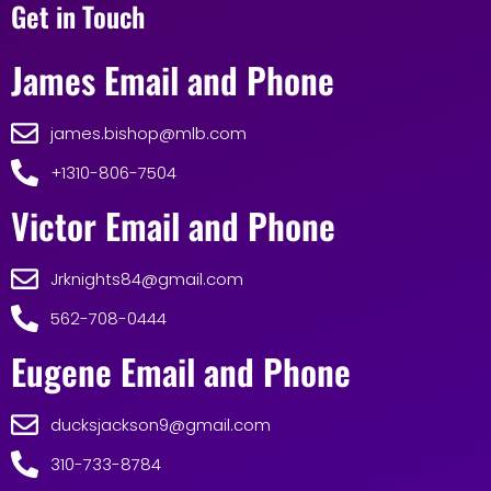
Get in Touch
James Email and Phone
james.bishop@mlb.com
+1310-806-7504
Victor Email and Phone
Jrknights84@gmail.com
562-708-0444
Eugene Email and Phone
ducksjackson9@gmail.com
310-733-8784