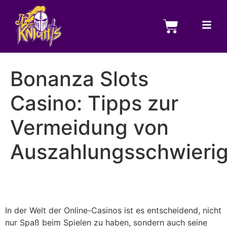
Bonanza Slots
Casino: Tipps zur
Vermeidung von
Auszahlungsschwierig
In der Welt der Online-Casinos ist es entscheidend, nicht
nur Spaß beim Spielen zu haben, sondern auch seine