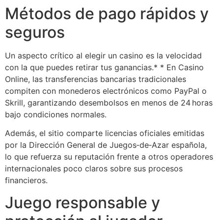
Métodos de pago rápidos y
seguros
Un aspecto crítico al elegir un casino es la velocidad
con la que puedes retirar tus ganancias.* * En Casino
Online, las transferencias bancarias tradicionales
compiten con monederos electrónicos como PayPal o
Skrill, garantizando desembolsos en menos de 24 horas
bajo condiciones normales.​
Además, el sitio comparte licencias oficiales emitidas
por la Dirección General de Juegos​‑​de‑Azar española,
lo que refuerza su reputación frente a otros operadores
internacionales poco claros sobre sus procesos
financieros.
Juego responsable y