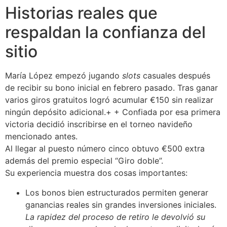
Historias reales que
respaldan la confianza del
sitio
María López empezó jugando
slots
casuales después
de recibir su bono inicial en febrero pasado. Tras ganar
varios giros gratuitos logró acumular €150 sin realizar
ningún depósito adicional.+ + Confiada por esa primera
victoria decidió inscribirse en el torneo navideño
mencionado antes.
Al llegar al puesto número cinco obtuvo €500 extra
además del premio especial “Giro doble”.
Su experiencia muestra dos cosas importantes:
Los bonos bien estructurados permiten generar
ganancias reales sin grandes inversiones iniciales.
La rapidez del proceso de retiro le devolvió su