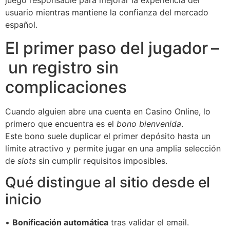
juego responsable para mejorar la experiencia del
usuario mientras mantiene la confianza del mercado
español.
El primer paso del jugador –
un registro sin
complicaciones
Cuando alguien abre una cuenta en Casino Online, lo
primero que encuentra es el
bono bienvenida
.
Este bono suele duplicar el primer depósito hasta un
límite atractivo y permite jugar en una amplia selección
de
slots
sin cumplir requisitos imposibles.
Qué distingue al sitio desde el
inicio
•
Bonificación automática
tras validar el email.