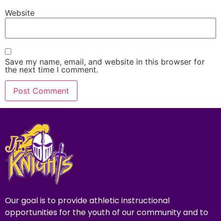
Website
Save my name, email, and website in this browser for
the next time I comment.
Our goal is to provide athletic instructional
opportunities for the youth of our community and to