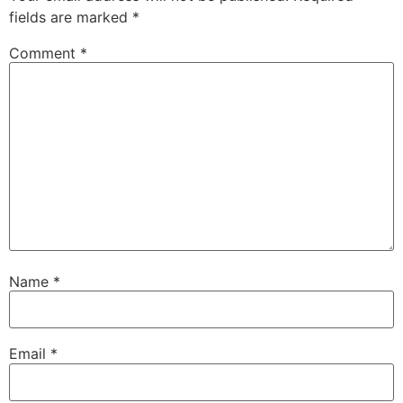
fields are marked
*
Comment
*
Name
*
Email
*