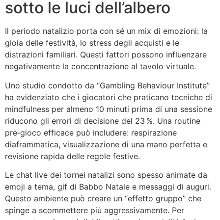
sotto le luci dell’albero
Il periodo natalizio porta con sé un mix di emozioni: la
gioia delle festività, lo stress degli acquisti e le
distrazioni familiari. Questi fattori possono influenzare
negativamente la concentrazione al tavolo virtuale.
Uno studio condotto da “Gambling Behaviour Institute”
ha evidenziato che i giocatori che praticano tecniche di
mindfulness per almeno 10 minuti prima di una sessione
riducono gli errori di decisione del 23 %. Una routine
pre‑gioco efficace può includere: respirazione
diaframmatica, visualizzazione di una mano perfetta e
revisione rapida delle regole festive.
Le chat live dei tornei natalizi sono spesso animate da
emoji a tema, gif di Babbo Natale e messaggi di auguri.
Questo ambiente può creare un “effetto gruppo” che
spinge a scommettere più aggressivamente. Per