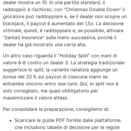
dealer mostra un 10. In una partita standard, il
raddoppio è rischioso; con “Christmas Double Down” il
giocatore può raddoppiare e, se il dealer non scopre un
blackjack, il payout è aumentato del 1,5x. La decisione
ottimale, quindi, è raddoppiare e, se possibile, attivare
“Santa’s Insurance” sulla mano successiva, poiché il
dealer ha già mostrato una carta alta.
Un altro caso riguarda il “Holiday Split” con mani di
valore 8‑8 contro un dealer 5. La strategia tradizionale
suggerisce lo split; la variante natalizia aggiunge un
bonus del 20 % sul payout di ciascuna mano se
entrambe vincono entro due turni. Qui, lo split non è
solo consigliato, ma quasi obbligatorio per
massimizzare il valore atteso.
Per consolidare la preparazione, consigliamo di:
Scaricare le guide PDF fornite dalle piattaforme,
che includono tabelle di decisione per le regole