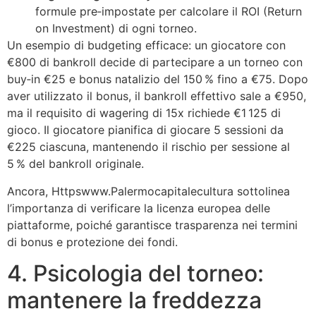
formule pre‑impostate per calcolare il ROI (Return
on Investment) di ogni torneo.
Un esempio di budgeting efficace: un giocatore con
€800 di bankroll decide di partecipare a un torneo con
buy‑in €25 e bonus natalizio del 150 % fino a €75. Dopo
aver utilizzato il bonus, il bankroll effettivo sale a €950,
ma il requisito di wagering di 15x richiede €1 125 di
gioco. Il giocatore pianifica di giocare 5 sessioni da
€225 ciascuna, mantenendo il rischio per sessione al
5 % del bankroll originale.
Ancora, Httpswww.Palermocapitalecultura sottolinea
l’importanza di verificare la licenza europea delle
piattaforme, poiché garantisce trasparenza nei termini
di bonus e protezione dei fondi.
4. Psicologia del torneo:
mantenere la freddezza