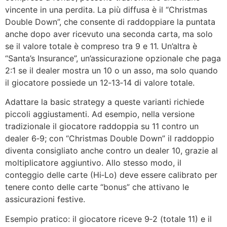
vincente in una perdita. La più diffusa è il “Christmas
Double Down”, che consente di raddoppiare la puntata
anche dopo aver ricevuto una seconda carta, ma solo
se il valore totale è compreso tra 9 e 11. Un’altra è
“Santa’s Insurance”, un’assicurazione opzionale che paga
2:1 se il dealer mostra un 10 o un asso, ma solo quando
il giocatore possiede un 12‑13‑14 di valore totale.
Adattare la basic strategy a queste varianti richiede
piccoli aggiustamenti. Ad esempio, nella versione
tradizionale il giocatore raddoppia su 11 contro un
dealer 6‑9; con “Christmas Double Down” il raddoppio
diventa consigliato anche contro un dealer 10, grazie al
moltiplicatore aggiuntivo. Allo stesso modo, il
conteggio delle carte (Hi‑Lo) deve essere calibrato per
tenere conto delle carte “bonus” che attivano le
assicurazioni festive.
Esempio pratico: il giocatore riceve 9‑2 (totale 11) e il