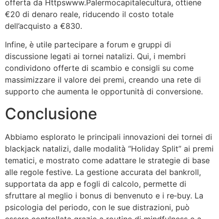
offerta da Httpswww.Palermocapitalecultura, ottiene
€20 di denaro reale, riducendo il costo totale
dell’acquisto a €830.
Infine, è utile partecipare a forum e gruppi di
discussione legati ai tornei natalizi. Qui, i membri
condividono offerte di scambio e consigli su come
massimizzare il valore dei premi, creando una rete di
supporto che aumenta le opportunità di conversione.
Conclusione
Abbiamo esplorato le principali innovazioni dei tornei di
blackjack natalizi, dalle modalità “Holiday Split” ai premi
tematici, e mostrato come adattare le strategie di base
alle regole festive. La gestione accurata del bankroll,
supportata da app e fogli di calcolo, permette di
sfruttare al meglio i bonus di benvenuto e i re‑buy. La
psicologia del periodo, con le sue distrazioni, può
essere controllata grazie a routine di mindfulness e a